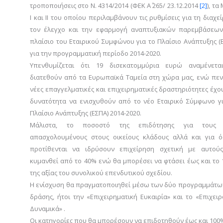
τροποποιήσεις στο Ν. 4314/2014 (ΦΕΚ Α΄ 265/ 23.12.2014
[2]
), τα
Ι και ΙΙ του οποίου περιλαμβάνουν τις ρυθμίσεις για τη διαχεί
τον έλεγχο και την εφαρμογή αναπτυξιακών παρεμβάσεων
πλαίσιο του Εταιρικού Συμφώνου για το Πλαίσιο Ανάπτυξης (
για την προγραμματική περίοδο 2014-2020.
Υπενθυμίζεται ότι 19 δισεκατομμύρια ευρώ αναμένετα
διατεθούν από τα Ευρωπαϊκά Ταμεία στη χώρα μας, ενώ πε
νέες επαγγελματικές και επιχειρηματικές δραστηριότητες έχο
δυνατότητα να ενισχυθούν από το νέο Εταιρικό Σύμφωνο γ
Πλαίσιο Ανάπτυξης (ΕΣΠΑ) 2014-2020.
Μάλιστα, το ποσοστό της επιδότησης για τους
απασχολουμένους στους οικείους κλάδους αλλά και για ό
προτίθενται να ιδρύσουν επιχείρηση σχετική με αυτούς
κυμανθεί από το 40% ενώ θα μπορέσει να φτάσει έως και το
της αξίας του συνολικού επενδυτικού σχεδίου.
Η ενίσχυση θα πραγματοποιηθεί μέσω των δύο προγραμμάτω
δράσης, ήτοι την «Επιχειρηματική Ευκαιρία» και το «Επιχει
Δυναμικά» .
Οι κατηγορίες που θα μπορέσουν να επιδοτηθούν έως και 100