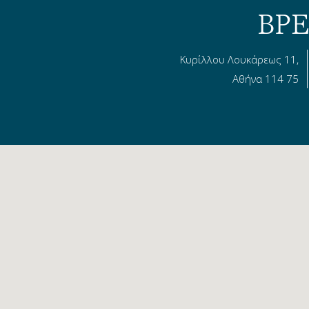
ΒΡΕ
Κυρίλλου Λουκάρεως 11,
Αθήνα 114 75