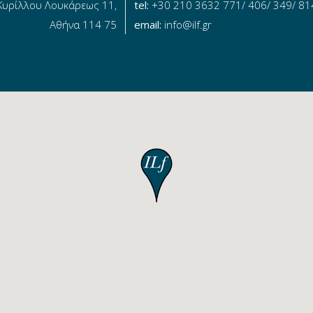
Κυρίλλου Λουκάρεως 11,
tel:
+30 210 3632 771/ 406/ 349/ 81
Αθήνα 114 75
email:
info@ilf.gr