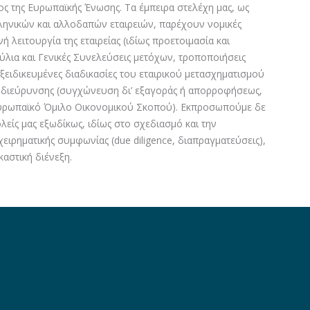
ς της Ευρωπαϊκής Ένωσης. Τα έμπειρα στελέχη μας, ως
ηνικών και αλλοδαπών εταιρειών, παρέχουν νομικές
 λειτουργία της εταιρείας (ιδίως προετοιμασία και
ύλια και Γενικές Συνελεύσεις μετόχων, τροποποιήσεις
εξειδικευμένες διαδικασίες του εταιρικού μετασχηματισμού
ης διεύρυνσης (συγχώνευση δι’ εξαγοράς ή απορροφήσεως,
Ευρωπαϊκό Όμιλο Οικονομικού Σκοπού). Εκπροσωπούμε δε
ολείς μας εξωδίκως, ιδίως στο σχεδιασμό και την
χειρηματικής συμφωνίας (due diligence, διαπραγματεύσεις),
καστική διένεξη.