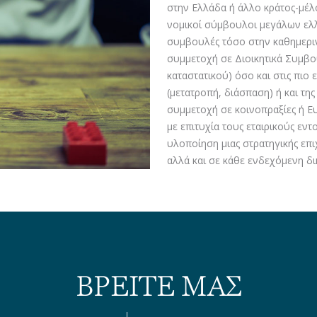
στην Ελλάδα ή άλλο κράτος-μέλο
νομικοί σύμβουλοι μεγάλων ελλ
συμβουλές τόσο στην καθημερινή
συμμετοχή σε Διοικητικά Συμβο
καταστατικού) όσο και στις πιο 
(μετατροπή, διάσπαση) ή και τ
συμμετοχή σε κοινοπραξίες ή 
με επιτυχία τους εταιρικούς εντ
υλοποίηση μιας στρατηγικής επι
αλλά και σε κάθε ενδεχόμενη δι
ΒΡΕΙΤΕ ΜΑΣ