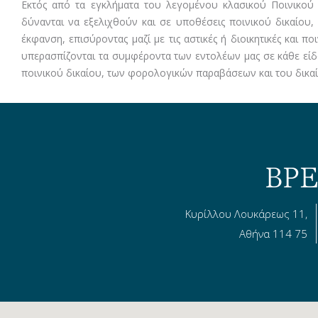
Εκτός από τα εγκλήματα του λεγομένου κλασικού Ποινικού Δ
δύνανται να εξελιχθούν και σε υποθέσεις ποινικού δικαίου,
έκφανση, επισύροντας μαζί με τις αστικές ή διοικητικές και π
υπερασπίζονται τα συμφέροντα των εντολέων μας σε κάθε είδου
ποινικού δικαίου, των φορολογικών παραβάσεων και του δικαίο
ΒΡΕ
Κυρίλλου Λουκάρεως 11,
Αθήνα 114 75