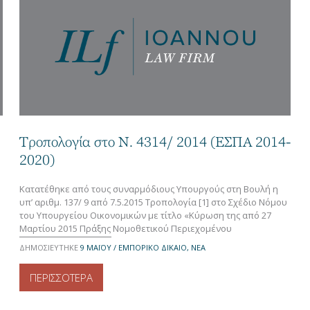
Τροπολογία στο Ν. 4314/ 2014 (ΕΣΠΑ 2014-
2020)
Κατατέθηκε από τους συναρμόδιους Υπουργούς στη Βουλή η
υπ’ αριθμ. 137/ 9 από 7.5.2015 Τροπολογία [1] στο Σχέδιο Νόμου
του Υπουργείου Οικονομικών με τίτλο «Κύρωση της από 27
Μαρτίου 2015 Πράξης Νομοθετικού Περιεχομένου
“Κατεπείγουσα ρύθμιση για τη βιωσιμότητα της Ελληνικής
ΔΗΜΟΣΙΕΥΤΗΚΕ
9 ΜΑΪ́ΟΥ / ΕΜΠΟΡΙΚΟ ΔΙΚΑΙΟ, ΝΕΑ
Βιομηχανίας Ζάχαρης Α.Ε. και τις ληξιπρόθεσμες οφειλές”», η
οποία, μεταξύ άλλων, επιφέρει τροποποιήσεις στο Ν. 4314/2014
ΠΕΡΙΣΣΟΤΕΡΑ
[…]