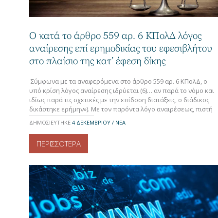
Ο κατά το άρθρο 559 αρ. 6 ΚΠολΔ λόγος
αναίρεσης επί ερημοδικίας του εφεσιβλήτου
στο πλαίσιο της κατ’ έφεση δίκης
Σύμφωνα με τα αναφερόμενα στο άρθρο 559 αρ. 6 ΚΠολΔ, ο
υπό κρίση λόγος αναίρεσης ιδρύεται (6)… αν παρά το νόμο και
ιδίως παρά τις σχετικές με την επίδοση διατάξεις, ο διάδικος
δικάστηκε ερήμην»). Με τον παρόντα λόγο αναιρέσεως, πιστή
αποτύπωση της βασικής δικονομικής αρχής «μηδένα δικάζειν
ΔΗΜΟΣΙΕΥΤΗΚΕ
4 ΔΕΚΕΜΒΡΊΟΥ / ΝΕΑ
ανήκουστον» (κατ’ άρθρο 110 ΚΠολΔ, 20 Σ και […]
ΠΕΡΙΣΣΟΤΕΡΑ