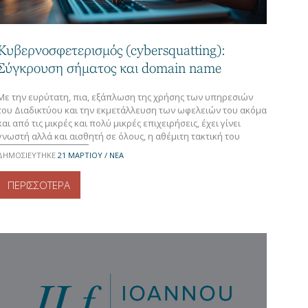
Κυβερνοσφετερισμός (cybersquatting):
Σύγκρουση σήματος και domain name
Με την ευρύτατη, πια, εξάπλωση της χρήσης των υπηρεσιών
του Διαδικτύου και την εκμετάλλευση των ωφελειών του ακόμα
και από τις μικρές και πολύ μικρές επιχειρήσεις, έχει γίνει
γνωστή αλλά και αισθητή σε όλους, η αθέμιτη τακτική του
κυβερνοσφετερισμού («cybersquatting»), ήτοι η κακόπιστη
ΔΗΜΟΣΙΕΥΤΗΚΕ
21 ΜΑΡΤΊΟΥ / ΝΕΑ
καταχώρηση ως domain name ή/ και η χρήση ενός τέτοιου, το
οποίο […]
ΠΕΡΙΣΣΟΤΕΡΑ