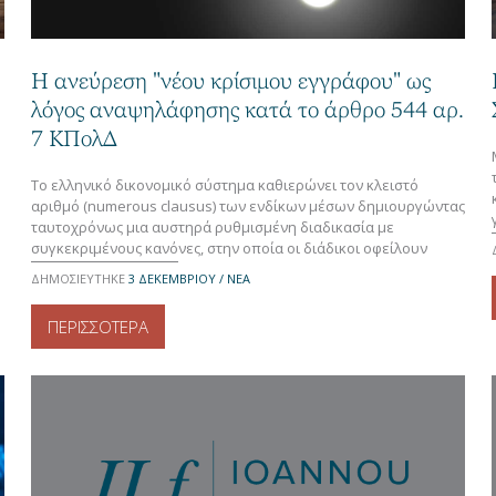
Η ανεύρεση "νέου κρίσιμου εγγράφου" ως
λόγος αναψηλάφησης κατά το άρθρο 544 αρ.
7 ΚΠολΔ
Το ελληνικό δικονομικό σύστημα καθιερώνει τον κλειστό
αριθμό (numerous clausus) των ενδίκων μέσων δημιουργώντας
ταυτοχρόνως μια αυστηρά ρυθμισμένη διαδικασία με
συγκεκριμένους κανόνες, στην οποία οι διάδικοι οφείλουν
δικονομικώς να υποτάσσονται. Η αναψηλάφηση (538 – 551
ΔΗΜΟΣΙΕΥΤΗΚΕ
3 ΔΕΚΕΜΒΡΊΟΥ / ΝΕΑ
ΚΠολΔ), διαρθρώνεται στον ΚΠολΔ ως έκτακτο, μη
μεταβιβαστικό, μη ανασταλτικό ένδικο μέσο (544, 546 ΚΠολΔ) το
ΠΕΡΙΣΣΟΤΕΡΑ
οποίο ασκείται για τους […]