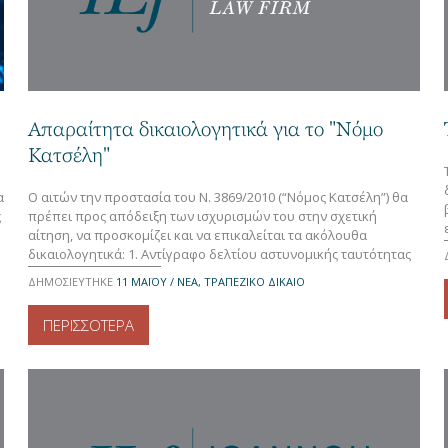
Απαραίτητα δικαιολογητικά για το "Νόμο
Κατσέλη"
α
Ο αιτών την προστασία του Ν. 3869/2010 (“Νόμος Κατσέλη”) θα
ς
πρέπει προς απόδειξη των ισχυρισμών του στην σχετική
αίτηση, να προσκομίζει και να επικαλείται τα ακόλουθα
δικαιολογητικά: 1. Αντίγραφο δελτίου αστυνομικής ταυτότητας
(αν υπάρχει σύζυγος και των δύο), 2. Πρόσφατο πιστοποιητικό
ΔΗΜΟΣΙΕΥΤΗΚΕ
11 ΜΑΪ́ΟΥ / ΝΕΑ, ΤΡΑΠΕΖΙΚΟ ΔΙΚΑΙΟ
οικογενειακής κατάστασης, 3. Ε1 των τελευταίων τριών
οικονομικών (3) ετών, 4. Εκκαθαριστικά σημειώματα των […]
ΠΕΡΙΣΣΟΤΕΡΑ