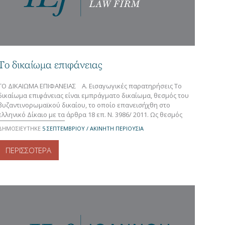
Το δικαίωμα επιφάνειας
ΤΟ ΔΙΚΑΙΩΜΑ ΕΠΙΦΑΝΕΙΑΣ Α. Εισαγωγικές παρατηρήσεις Το
δικαίωμα επιφάνειας είναι εμπράγματο δικαίωμα, θεσμός του
βυζαντινορωμαϊκού δικαίου, το οποίο επανεισήχθη στο
ελληνικό Δίκαιο με τα άρθρα 18 επ. Ν. 3986/ 2011. Ως θεσμός
απαντάται στο Δίκαιο και άλλων κρατών, όπως επί
ΔΗΜΟΣΙΕΥΤΗΚΕ
5 ΣΕΠΤΕΜΒΡΊΟΥ / ΑΚΙΝΗΤΗ ΠΕΡΙΟΥΣΙΑ
παραδείγματι της Γερμανίας, της Ελβετίας, της Γαλλίας και της
Ιταλίας. Β. Τι είναι […]
ΠΕΡΙΣΣΟΤΕΡΑ