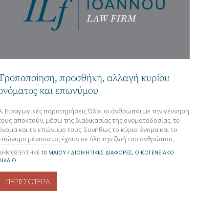
Τροποποίηση, προσθήκη, αλλαγή κυρίου
ονόματος και επωνύμου
Α. Εισαγωγικές παρατηρήσεις Όλοι οι άνθρωποι με την γέννηση
τους αποκτούν, μέσω της διαδικασίας της ονοματοδοσίας, το
όνομα και το επώνυμο τους. Συνήθως το κύριο όνομα και το
επώνυμο μένουν ως έχουν σε όλη την ζωή του ανθρώπου,
δίχως αλλαγές και τροποποιήσεις. Όμως, πολλές φορές
ΔΗΜΟΣΙΕΥΤΗΚΕ
10 ΜΑΪ́ΟΥ / ΔΙΟΙΚΗΤΙΚΕΣ ΔΙΑΦΟΡΕΣ, ΟΙΚΟΓΕΝΕΙΑΚΟ
παρατηρούνται φαινόμενα στην ζωή του ανθρώπου που το
ΔΙΚΑΙΟ
παρακινούν να […]
ΠΕΡΙΣΣΟΤΕΡΑ