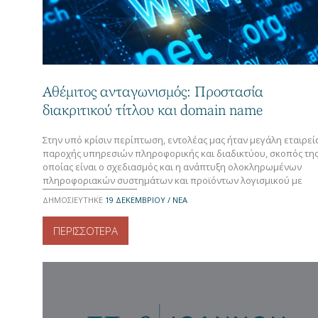
Αθέμιτος ανταγωνισμός: Προστασία
διακριτικού τίτλου και domain name
Στην υπό κρίσιν περίπτωση, εντολέας μας ήταν μεγάλη εταιρεί
παροχής υπηρεσιών πληροφορικής και διαδικτύου, σκοπός τη
οποίας είναι ο σχεδιασμός και η ανάπτυξη ολοκληρωμένων
πληροφοριακών συστημάτων και προϊόντων λογισμικού με
χρήση τεχνολογιών αιχμής, Η εταιρεία αυτή δραστηριοποιείται
ΔΗΜΟΣΙΕΥΤΗΚΕ
19 ΔΕΚΕΜΒΡΊΟΥ / ΝΕΑ
από το έτος 2008, με ένα συγκεκριμένο διακριτικό τίτλο,
-αποτελούμενο από δύο λέξεις-, ενώ ο τίτλος αυτός αποτελεί
ΠΕΡΙΣΣΟΤΕΡΑ
[…]