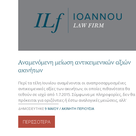
Αναμενόμενη μείωση αντικειμενικών αξιών
ακινήτων
Περί τα τέλη Ιουνίου αναμένονται οι αναπροσαρμοσμένες
αντικειμενικές αξίες των ακινήτων, οι οποίες πιθανότατα θα
τεθούν σε ισχύ από 1.7.2015. Σύμφωνα με πληροφορίες, δεν θα
πρόκειται για οριζόντιες ή έστω αναλογικές μειώσεις, αλλ’
αντίθετα η αναπροσαρμογή στόχο θα έχει την προσέγγιση,
ΔΗΜΟΣΙΕΥΤΗΚΕ
9 ΜΑΪ́ΟΥ / ΑΚΙΝΗΤΗ ΠΕΡΙΟΥΣΙΑ
κατά το μέτρο του δυνατού, των εμπορικών-πραγματικών
αξιών με τις αντικειμενικές. Έτσι, θα υπάρξει […]
ΠΕΡΙΣΣΟΤΕΡΑ