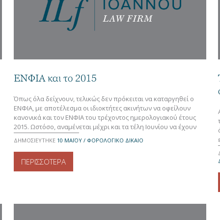
ΕΝΦΙΑ και το 2015
Όπως όλα δείχνουν, τελικώς δεν πρόκειται να καταργηθεί ο
ΕΝΦΙΑ, με αποτέλεσμα οι ιδιοκτήτες ακινήτων να οφείλουν
κανονικά και τον ΕΝΦΙΑ του τρέχοντος ημερολογιακού έτους
2015. Ωστόσο, αναμένεται μέχρι και τα τέλη Ιουνίου να έχουν
δημοσιευθεί οι νέες, μειωμένες, αντικειμενικές αξίες, με πιθανή
ΔΗΜΟΣΙΕΥΤΗΚΕ
10 ΜΑΪ́ΟΥ / ΦΟΡΟΛΟΓΙΚΟ ΔΙΚΑΙΟ
ισχύ από τις αρχές Ιουλίου, με αποτέλεσμα να μειωθεί και το
ποσό […]
ΠΕΡΙΣΣΟΤΕΡΑ