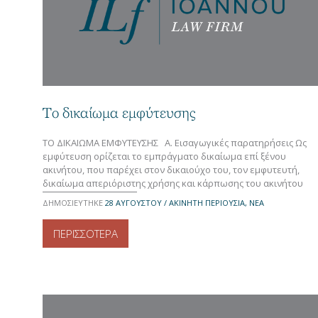
Το δικαίωμα εμφύτευσης
TO ΔΙΚΑΙΩΜΑ ΕΜΦΥΤΕΥΣΗΣ Α. Εισαγωγικές παρατηρήσεις Ως
εμφύτευση ορίζεται το εμπράγματο δικαίωμα επί ξένου
ακινήτου, που παρέχει στον δικαιούχο του, τον εμφυτευτή,
δικαίωμα απεριόριστης χρήσης και κάρπωσης του ακινήτου
σαν να ήταν κύριος του. Μάλιστα, το δικαίωμα της εμφύτευσης
ΔΗΜΟΣΙΕΥΤΗΚΕ
28 ΑΥΓΟΎΣΤΟΥ / ΑΚΙΝΗΤΗ ΠΕΡΙΟΥΣΙΑ, ΝΕΑ
δεν εφαρμόζεται μόνο επί αγροτικών ακινήτων, σύνηθες, αλλά
και επί των οικοδομημάτων που υπάρχουν σε […]
ΠΕΡΙΣΣΟΤΕΡΑ