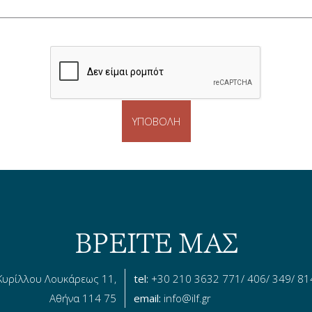
ΒΡΕΙΤΕ ΜΑΣ
Κυρίλλου Λουκάρεως 11,
tel:
+30 210 3632 771/ 406/ 349/ 81
Αθήνα 114 75
email:
info@ilf.gr