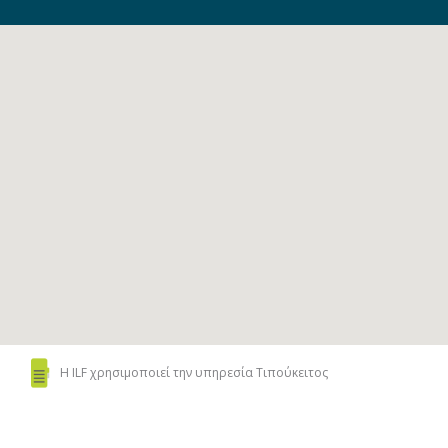
Η ILF χρησιμοποιεί
την υπηρεσία Τιπούκειτος