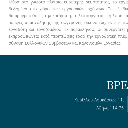
Μέσα στο γνωστό πλαίσιο ευρύτερης ρευστότητας, το εργατ
δεδομένα στο χώρο των εργασιακών σχέσεων. Τα εξειδικε
διαπραγματεύσεις, την κατάρτιση, τη λειτουργία και τη λύση κ
μορφές απασχόλησης της σύγχρονης οικονομίας, ενώ επιτυ
εργοδότη και εργαζομένου. Εκ παραλλήλου, οι συνεργάτες 
εκπροσωπώντας κατά περιπτώσεις τόσο την εργοδοτική πλευ
σύναψη Συλλογικών Συμβάσεων και Κανονισμών Εργασίας.
ΒΡΕ
Κυρίλλου Λουκάρεως 11,
Αθήνα 114 75